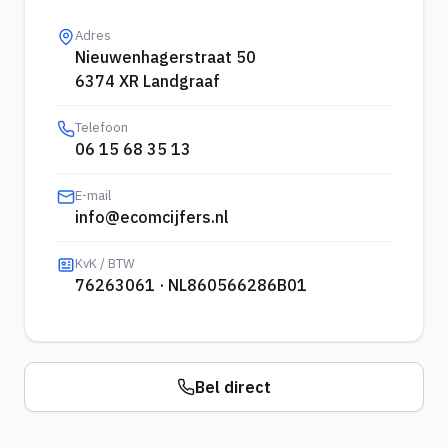
Adres
Nieuwenhagerstraat 50
6374 XR Landgraaf
Telefoon
06 15 68 35 13
E-mail
info@ecomcijfers.nl
KvK / BTW
76263061
·
NL860566286B01
Bel direct