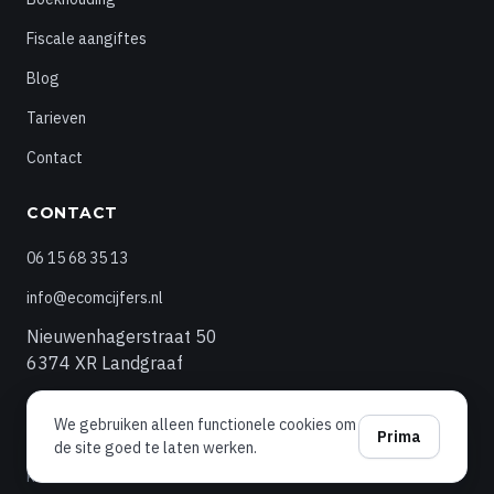
Fiscale aangiftes
Blog
Tarieven
Contact
CONTACT
06 15 68 35 13
info@ecomcijfers.nl
Nieuwenhagerstraat 50
6374 XR Landgraaf
We gebruiken alleen functionele cookies om
Prima
de site goed te laten werken.
© 2026 Ecomcijfers
Privacyverklaring
KvK
76263061
· BTW
NL860566286B01