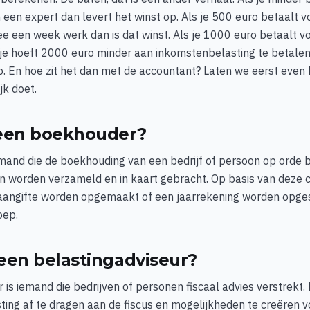
 een expert dan levert het winst op. Als je 500 euro betaalt
e een week werk dan is dat winst. Als je 1000 euro betaalt v
 je hoeft 2000 euro minder aan inkomstenbelasting te betalen,
p. En hoe zit het dan met de accountant? Laten we eerst even 
jk doet.
 een boekhouder?
mand die de boekhouding van een bedrijf of persoon op orde b
n worden verzameld en in kaart gebracht. Op basis van deze c
aangifte worden opgemaakt of een jaarrekening worden opges
oep.
een belastingadviseur?
 is iemand die bedrijven of personen fiscaal advies verstrekt. 
ting af te dragen aan de fiscus en mogelijkheden te creëren v