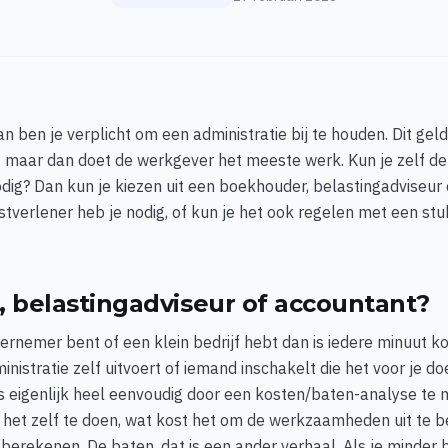
an ben je verplicht om een administratie bij te houden. Dit gel
, maar dan doet de werkgever het meeste werk. Kun je zelf d
nodig? Dan kun je kiezen uit een boekhouder, belastingadviseur
stverlener heb je nodig, of kun je het ook regelen met een st
 belastingadviseur of accountant?
dernemer bent of een klein bedrijf hebt dan is iedere minuut k
inistratie zelf uitvoert of iemand inschakelt die het voor je d
is eigenlijk heel eenvoudig door een kosten/baten-analyse te
m het zelf te doen, wat kost het om de werkzaamheden uit te b
berekenen. De baten, dat is een ander verhaal. Als je minder b