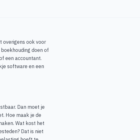
dt overigens ook voor
e boekhouding doen of
 of een accountant.
ukje software en een
ostbaar. Dan moet je
oet. Hoe maak je de
 maken. Wat kost het
esteden? Dat is niet
elasting hoeft te