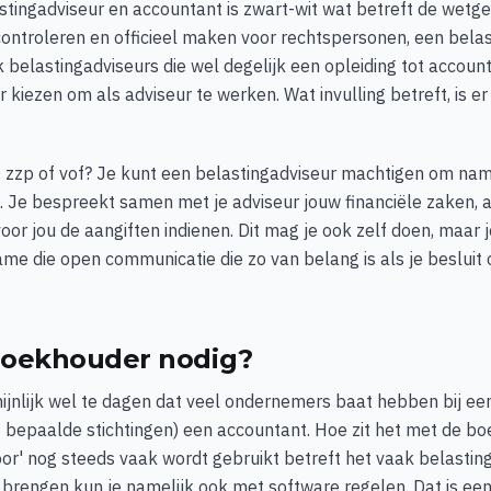
stingadviseur en accountant is zwart-wit wat betreft de wetg
ontroleren en officieel maken voor rechtspersonen, een belas
ook belastingadviseurs die wel degelijk een opleiding tot accou
 kiezen om als adviseur te werken. Wat invulling betreft, is er
r, zzp of vof? Je kunt een belastingadviseur machtigen om name
n. Je bespreekt samen met je adviseur jouw financiële zaken, a
oor jou de aangiften indienen. Dit mag je ook zelf doen, maar je
ame die open communicatie die zo van belang is als je besluit
boekhouder nodig?
ijnlijk wel te dagen dat veel ondernemers baat hebben bij ee
of bepaalde stichtingen) een accountant. Hoe zit het met de 
r' nog steeds vaak wordt gebruikt betreft het vaak belasting
brengen kun je namelijk ook met software regelen. Dat is ee