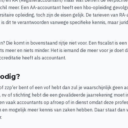
t) en RA (Registeraccountant) maar wat betreft de verplichte
chil meer. Een AA-accountant heeft een hbo-opleiding gevolg
itaire opleiding, toch zijn de eisen gelijk. De tarieven van RA
is dit te verantwoorden vanwege specifieke kennis, maar juri
an? Die komt in bovenstaand rijtje niet voor. Een fiscalist is e
ets meer en niets minder. Het is iemand die meer voor je doet
ccreditatie heeft als accountant.
nodig?
 of zzp'er bent of een vof hebt dan zul je waarschijnlijk geen 
, nv of stichting hebt die een gevalideerde jaarrekening moet 
en vaak accountants op afroep of in dienst omdat deze profe
 en mogelijk meer kennis van zaken hebben. Daar staat dan w
.