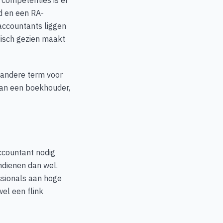
 competenties is er
d en een RA-
-accountants liggen
disch gezien maakt
en andere term voor
 dan een boekhouder,
accountant nodig
indienen dan wel.
ssionals aan hoge
el een flink