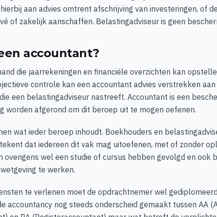
hierbij aan advies omtrent afschrijving van investeringen, of d
ivé of zakelijk aanschaffen. Belastingadviseur is geen besche
 een accountant?
and die jaarrekeningen en financiële overzichten kan opstell
bjectieve controle kan een accountant advies verstrekken aa
die een belastingadviseur nastreeft. Accountant is een besch
ing worden afgerond om dit beroep uit te mogen oefenen.
ijnen wat ieder beroep inhoudt. Boekhouders en belastingadvis
etekent dat iedereen dit vak mag uitoefenen, met of zonder op
en overigens wel een studie of cursus hebben gevolgd en ook b
 wetgeving te werken.
ensten te verlenen moet de opdrachtnemer wel gediplomeerd 
n de accountancy nog steeds onderscheid gemaakt tussen AA (